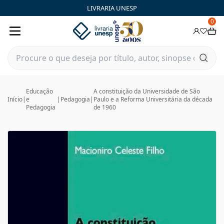
LIVRARIA UNESP
0
Educação
A constituição da Universidade de São
Início
|
e
|
Pedagogia
|
Paulo e a Reforma Universitária da década
Pedagogia
de 1960