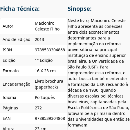
Ficha Técnica:
Sinopse:
Neste livro, Macioniro Celeste
Macioniro
Autor
Filho apresenta as conexões
Celeste Filho
entre dois acontecimentos
determinantes para a
Ano de Edição
2013
implementação da reforma
universitária na principal
ISBN
9788539304868
instituição de ensino superior
Edição
1ª Edição
brasileira, a Universidade de
São Paulo (USP). Para
Formato
16 X 23 cm
compreender essa reforma, o
autor busca também entender
Livro brochura
Encadernação
a formação da USP, recuando à
(paperback)
década de 1930, quando
diversas escolas politécnicas
Idioma
Português
brasileiras, capitaneadas pela
Escola Politécnica de São Paulo,
Páginas
272
lutavam pela primazia dentro
EAN
9788539304868
das universidades que então se
formavam.
Altura
23 cm