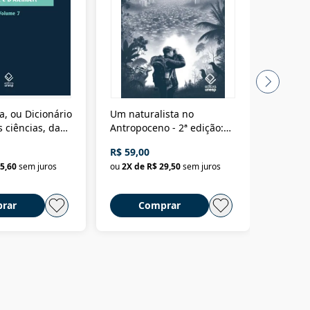
a, ou Dicionário
Um naturalista no
A vora
 ciências, das
Antropoceno - 2ª edição:
fícios - Vol. 7:
Um biólogo em busca do
R$ 59,00
R$ 58,0
material
selvagem
5,60
sem juros
ou
2
X de
R$ 29,50
sem juros
ou
2
X d
rar
Comprar
C