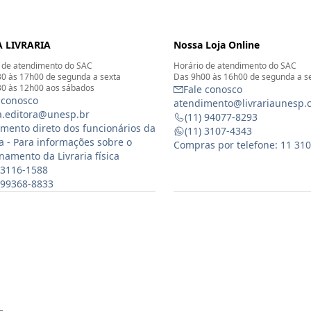
 LIVRARIA
Nossa Loja Online
 de atendimento do SAC
Horário de atendimento do SAC
0 às 17h00 de segunda a sexta
Das 9h00 às 16h00 de segunda a s
0 às 12h00 aos sábados
Fale conosco
 conosco
atendimento@livrariaunesp.
ia.editora@unesp.br
(11) 94077-8293
mento direto dos funcionários da
(11) 3107-4343
ia - Para informações sobre o
Compras por telefone: 11 31
namento da Livraria física
 3116-1588
) 99368-8833