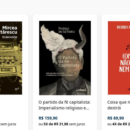
O partido da fé capitalista:
Coisa que n
Imperialismo religioso e
destrói
dominação de classe no
R$ 159,90
R$ 89,90
Brasil
sem juros
ou
5
X de
R$ 31,98
sem juros
ou
4
X de
R$ 2