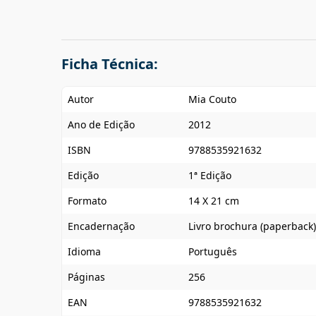
Ficha Técnica:
Autor
Mia Couto
Ano de Edição
2012
ISBN
9788535921632
Edição
1ª Edição
Formato
14 X 21 cm
Encadernação
Livro brochura (paperback)
Idioma
Português
Páginas
256
EAN
9788535921632