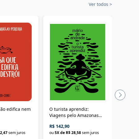
Ver todos
>
ão edifica nem
O turista aprendiz:
Coloniz
Viagens pelo Amazonas
totalita
até o Peru, pelo Madeira
crimino
R$ 142,90
R$ 69,9
até a Bolívia e por Marajó
2,47
sem juros
ou
5
X de
R$ 28,58
sem juros
ou
3
X d
até dizer chega