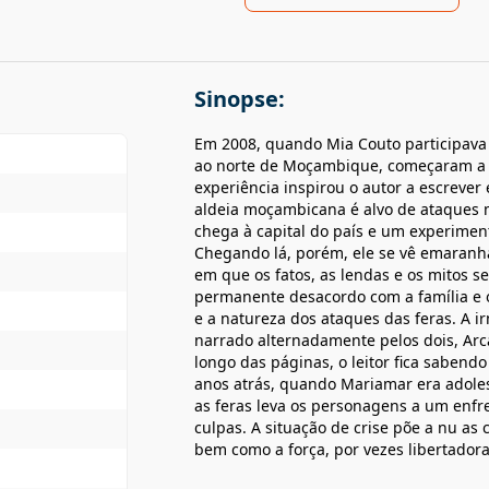
Sinopse:
Em 2008, quando Mia Couto participava
ao norte de Moçambique, começaram a o
experiência inspirou o autor a escrever
aldeia moçambicana é alvo de ataques m
chega à capital do país e um experiment
Chegando lá, porém, ele se vê emaranh
em que os fatos, as lendas e os mitos 
permanente desacordo com a família e o
e a natureza dos ataques das feras. A irm
narrado alternadamente pelos dois, Ar
longo das páginas, o leitor fica sabend
anos atrás, quando Mariamar era adoles
as feras leva os personagens a um enf
culpas. A situação de crise põe a nu as
bem como a força, por vezes libertadora,