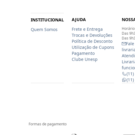
AJUDA
NOSSA
INSTITUCIONAL
Horário
Frete e Entrega
Quem Somos
Das 9h3
Trocas e Devoluções
Das 9h3
Política de Desconto
Fale
Utilização de Cupons
livrar
Pagamento
Atendi
Clube Unesp
Livrar
funcio
(11)
(11
Formas de pagamento