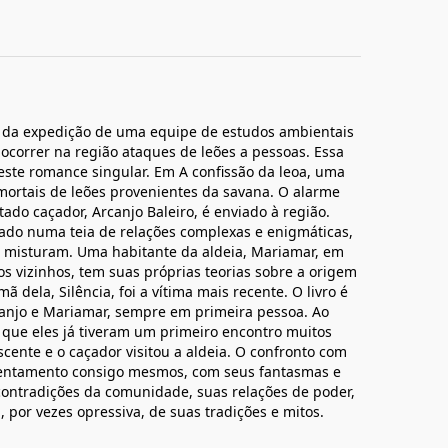
 da expedição de uma equipe de estudos ambientais
correr na região ataques de leões a pessoas. Essa
 este romance singular. Em A confissão da leoa, uma
ortais de leões provenientes da savana. O alarme
ado caçador, Arcanjo Baleiro, é enviado à região.
ado numa teia de relações complexas e enigmáticas,
se misturam. Uma habitante da aldeia, Mariamar, em
s vizinhos, tem suas próprias teorias sobre a origem
ã dela, Silência, foi a vítima mais recente. O livro é
canjo e Mariamar, sempre em primeira pessoa. Ao
o que eles já tiveram um primeiro encontro muitos
cente e o caçador visitou a aldeia. O confronto com
rentamento consigo mesmos, com seus fantasmas e
 contradições da comunidade, suas relações de poder,
 por vezes opressiva, de suas tradições e mitos.