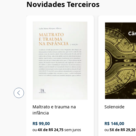
Novidades Terceiros
Maltrato e trauma na
Solenoide
infância
R$ 99,00
R$ 146,00
ou
4
X de
R$ 24,75
sem juros
ou
5
X de
R$ 29,20