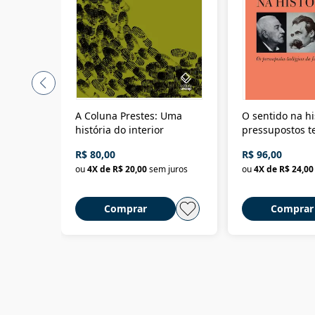
A Coluna Prestes: Uma
O sentido na hi
história do interior
pressupostos t
da filosofia da 
R$ 80,00
R$ 96,00
ou
4
X de
R$ 20,00
sem juros
ou
4
X de
R$ 24,00
Comprar
Comprar