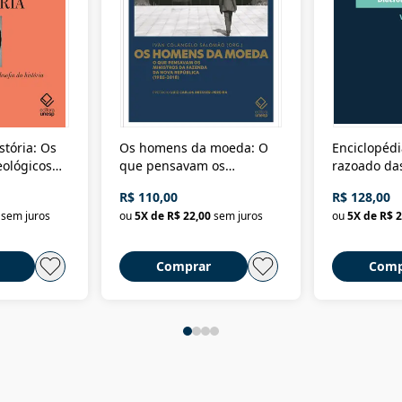
stória: Os
Os homens da moeda: O
Enciclopédi
eológicos
que pensavam os
razoado das
história
ministros da Fazenda da
artes e dos o
R$ 110,00
R$ 128,00
Nova República (1985-
Civilização 
sem juros
ou
5
X de
R$ 22,00
sem juros
ou
5
X de
R$ 2
2018)
Comprar
Comp