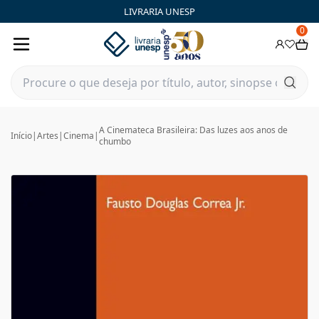
LIVRARIA UNESP
0
A Cinemateca Brasileira: Das luzes aos anos de
Início
|
Artes
|
Cinema
|
chumbo