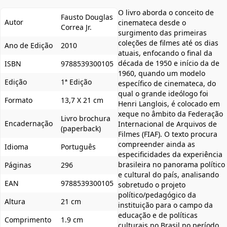
O livro aborda o conceito de
Fausto Douglas
Autor
cinemateca desde o
Correa Jr.
surgimento das primeiras
coleções de filmes até os dias
Ano de Edição
2010
atuais, enfocando o final da
década de 1950 e início da de
ISBN
9788539300105
1960, quando um modelo
Edição
1ª Edição
específico de cinemateca, do
qual o grande ideólogo foi
Formato
13,7 X 21 cm
Henri Langlois, é colocado em
xeque no âmbito da Federação
Livro brochura
Encadernação
Internacional de Arquivos de
(paperback)
Filmes (FIAF). O texto procura
compreender ainda as
Idioma
Português
especificidades da experiência
brasileira no panorama político
Páginas
296
e cultural do país, analisando
EAN
9788539300105
sobretudo o projeto
político/pedagógico da
Altura
21 cm
instituição para o campo da
educação e de políticas
Comprimento
1.9 cm
culturais no Brasil no período