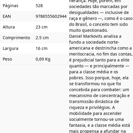
herança. Hoje, porém, em
Páginas
528
sociedades tão marcadas por
desigualdades — inclusive de
EAN
9786555602944
raça e gênero —, como é o caso
do Brasil, o conceito tem sido
Altura
23 cm
muito questionado.
Daniel Markovits analisa a
Comprimento
2.5 cm
fundo a sociedade norte-
americana e destrincha como a
Largura
16 cm
meritocracia, no fim das contas,
Peso
0,69 Kg
é prejudicial tanto para a elite
quanto — e principalmente —
para a classe média e os
pobres. Isso porque, hoje, ela
se transformou no que foi
concebida para combater: um
mecanismo de concentração e
transmissão dinástica de
riqueza e privilégios. A
mobilidade para ascender
socialmente tornou-se uma
fantasia, e a classe média está
mais propensa a afundar na