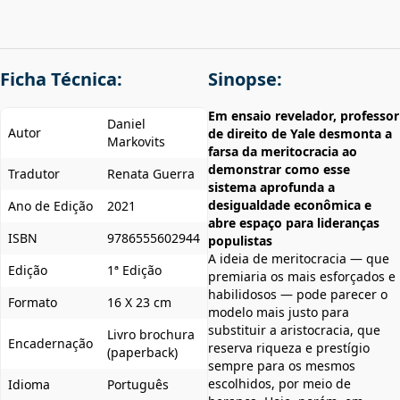
Ficha Técnica:
Sinopse:
Em ensaio revelador, professor
Daniel
Autor
de direito de Yale desmonta a
Markovits
farsa da meritocracia ao
demonstrar como esse
Tradutor
Renata Guerra
sistema aprofunda a
desigualdade econômica e
Ano de Edição
2021
abre espaço para lideranças
ISBN
9786555602944
populistas
A ideia de meritocracia — que
Edição
1ª Edição
premiaria os mais esforçados e
habilidosos — pode parecer o
Formato
16 X 23 cm
modelo mais justo para
substituir a aristocracia, que
Livro brochura
Encadernação
reserva riqueza e prestígio
(paperback)
sempre para os mesmos
escolhidos, por meio de
Idioma
Português