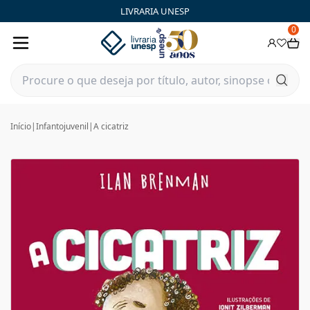
LIVRARIA UNESP
0
Início
|
Infantojuvenil
|
A cicatriz