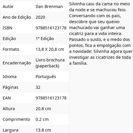
Silvinha caiu da cama no meio
Autor
Ilan Brenman
da noite e se machucou feio.
Conversando com os pais,
Ano de Edição
2020
descobre que seu queixo
machucado vai ganhar uma
ISBN
9788516123178
cicatriz para a vida inteira.
Edição
1ª Edição
Passado o susto, e o medo dos
pontos, fica a empolgação com
Formato
13,8 X 20,8 cm
a novidade: Silvinha agora quer
investigar as cicatrizes de toda
Livro brochura
Encadernação
a família.
(paperback)
Idioma
Português
Páginas
32
EAN
9788516123178
Altura
20.8 cm
Comprimento
0.2 cm
Largura
13.8 cm