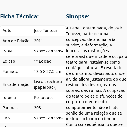
Ficha Técnica:
Sinopse:
A Cena Contaminada, de José
Autor
José Tonezzi
Tonezzi, parte de uma
concepção de anomalia (a
Ano de Edição
2011
surdez, a deformação, a
loucura, as disfunções
ISBN
9788527309264
cerebrais) que invade e ocupa o
Edição
1ª Edição
teatro para instalar-se como
contágio cultural. É resultado
Formato
12,5 X 22,5 cm
de um campo devastado, onde
a vida aflora justamente do que
Livro brochura
Encadernação
restou: dos destroços, das
(paperback)
sobras, das ruínas. A ocupação
do teatro pelas disfunções do
Idioma
Português
corpo, da mente e do
comportamento não é fruto
Páginas
208
senão de uma relação que se
EAN
9788527309264
institui ao longo do tempo.
Como consequência, o que se