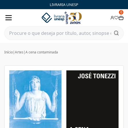
LIVRARIA UNESP
0
Início
|
Artes
|
A cena contaminada