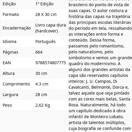
Edição
1ª Edição
brasileiro do ponto de vista de
suas capas. O autor costura a
Formato
28 X 30 cm
história das capas na trajetória
das principais escolas literárias
Livro capa dura
Encadernação
do período em tela, ressaltando
(hardcover)
as interações entre forma e
conteúdo. Dessa forma,
Idioma
Português
passamos pelo romantismo,
pelo naturalismo, pelo
Páginas
664
simbolismo e vemos um grande
EAN
9788574807775
quadro do modernismo. A
alguns dos grandes artistas da
Altura
30 cm
capa são reservados capítulos
inteiros: J. U. Campos, Di
Comprimento
4.3 cm
Cavalcanti, Belmonte, Dorca e,
talvez aquele que seja pintado
Largura
28 cm
com as cores mais belas, Santa
Rosa. Naturalmente, há todo
Peso
2,62 Kg
um capítulo dedicado à obra
infantil de Monteiro Lobato,
artista de talentos múltiplos,
cuja biografia se confunde com