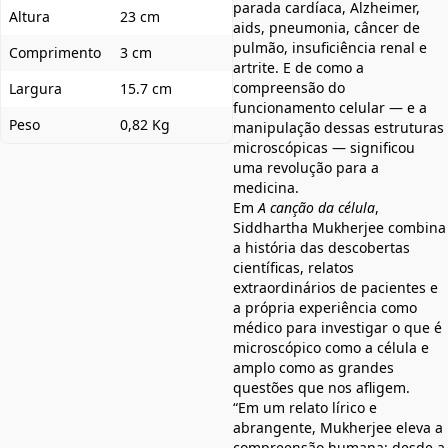
parada cardíaca, Alzheimer,
Altura
23 cm
aids, pneumonia, câncer de
pulmão, insuficiência renal e
Comprimento
3 cm
artrite. E de como a
compreensão do
Largura
15.7 cm
funcionamento celular — e a
Peso
0,82 Kg
manipulação dessas estruturas
microscópicas — significou
uma revolução para a
medicina.
Em
A canção da célula
,
Siddhartha Mukherjee combina
a história das descobertas
científicas, relatos
extraordinários de pacientes e
a própria experiência como
médico para investigar o que é
microscópico como a célula e
amplo como as grandes
questões que nos afligem.
“Em um relato lírico e
abrangente, Mukherjee eleva a
compreensão humana: desde a