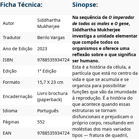
Ficha Técnica:
Sinopse:
Na sequência de
O imperador
Siddhartha
Autor
de todos os males
e
O gene
,
Mukherjee
Siddhartha Mukherjee
investiga a unidade elementar
Tradutor
Berilo Vargas
que compõe todos os
organismos e oferece uma
Ano de Edição
2023
reflexão sobre o que significa
ISBN
9788535934724
ser humano.
Esta é a história da célula, a
Edição
1ª Edição
partícula que está no centro da
vida e que se acumula e se
Formato
15,7 X 23 cm
organiza para possibilitar
funções que vão da imunidade
Livro brochura
Encadernação
à reprodução. É a história do
(paperback)
que acontece quando essas
estruturas se tornam
Idioma
Português
disfuncionais e prejudicam o
Páginas
552
próprio corpo, resultando em
moléstias dos mais variados
EAN
9788535934724
tipos — fratura de quadril,