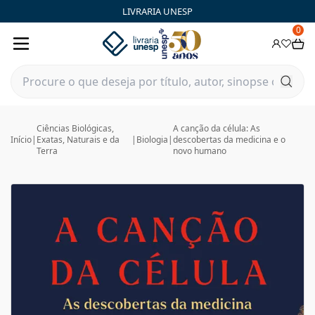
LIVRARIA UNESP
0
Ciências Biológicas,
A canção da célula: As
Início
|
Exatas, Naturais e da
|
Biologia
|
descobertas da medicina e o
Terra
novo humano