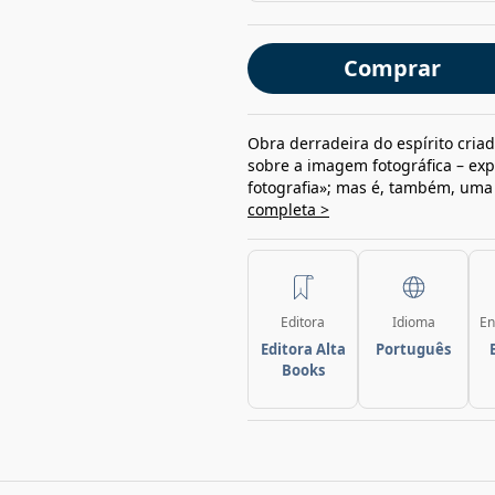
Comprar
Obra derradeira do espírito cria
sobre a imagem fotográfica – expr
fotografia»; mas é, também, uma
completa >
Editora
Idioma
En
Editora Alta
Português
Books