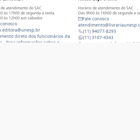
 de atendimento do SAC
Horário de atendimento do SAC
0 às 17h00 de segunda a sexta
Das 9h00 às 16h00 de segunda a s
0 às 12h00 aos sábados
Fale conosco
 conosco
atendimento@livrariaunesp.
ia.editora@unesp.br
(11) 94077-8293
mento direto dos funcionários da
(11) 3107-4343
ia - Para informações sobre o
Compras por telefone: 11 31
namento da Livraria física
 3116-1588
) 99368-8833