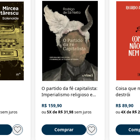
O partido da fé capitalista:
Coisa que n
Imperialismo religioso e
destrói
dominação de classe no
R$ 159,90
R$ 89,90
Brasil
sem juros
ou
5
X de
R$ 31,98
sem juros
ou
4
X de
R$ 2
Comprar
Comp