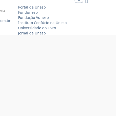
Portal da Unesp
exta
Fundunesp
Fundação Vunesp
com.br
Instituto Confúcio na Unesp
Universidade do Livro
Jornal da Unesp
07-4343
Loja Oficial Sempre Unesp
Compra 100% segura
Tecnologia