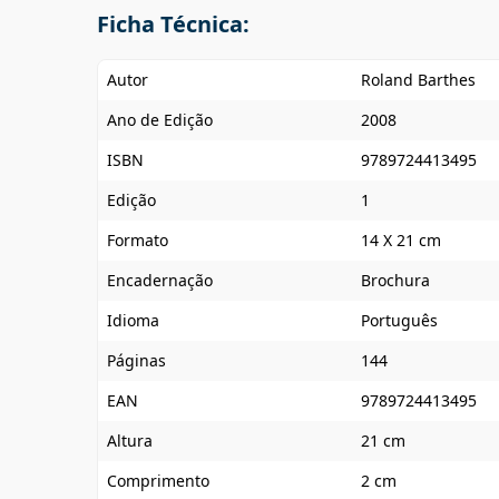
Ficha Técnica:
Autor
Roland Barthes
Ano de Edição
2008
ISBN
9789724413495
Edição
1
Formato
14 X 21 cm
Encadernação
Brochura
Idioma
Português
Páginas
144
EAN
9789724413495
Altura
21 cm
Comprimento
2 cm