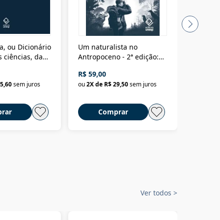
a, ou Dicionário
Um naturalista no
A vora
 ciências, das
Antropoceno - 2ª edição:
fícios - Vol. 7:
Um biólogo em busca do
R$ 59,00
R$ 58,0
material
selvagem
5,60
sem juros
ou
2
X de
R$ 29,50
sem juros
ou
2
X d
rar
Comprar
C
Ver todos
>