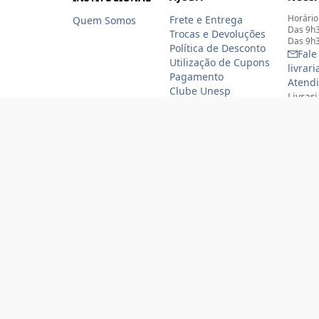
Horário
Frete e Entrega
Quem Somos
Das 9h3
Trocas e Devoluções
Das 9h3
Política de Desconto
Fale
Utilização de Cupons
livrar
Pagamento
Atendi
Clube Unesp
Livrar
funcio
(11)
(11
Formas de pagamento