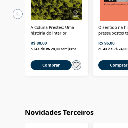
A Coluna Prestes: Uma
O sentido na hi
história do interior
pressupostos t
da filosofia da 
R$ 80,00
R$ 96,00
ou
4
X de
R$ 20,00
sem juros
ou
4
X de
R$ 24,00
Comprar
Comprar
Novidades Terceiros