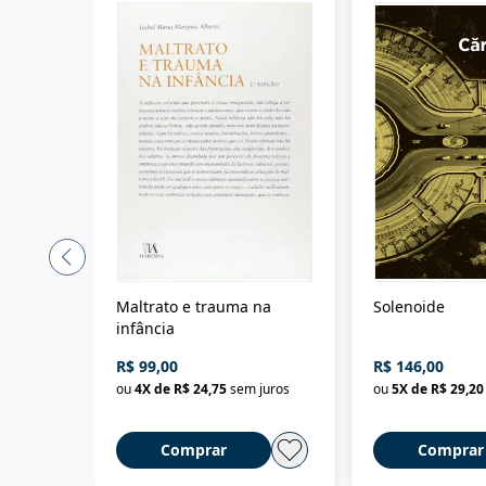
Maltrato e trauma na
Solenoide
infância
R$ 99,00
R$ 146,00
ou
4
X de
R$ 24,75
sem juros
ou
5
X de
R$ 29,20
Comprar
Comprar