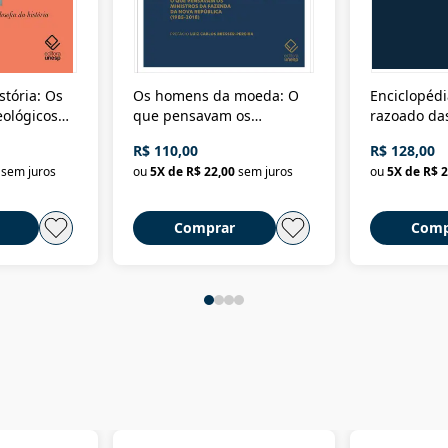
stória: Os
Os homens da moeda: O
Enciclopédi
eológicos
que pensavam os
razoado das
história
ministros da Fazenda da
artes e dos o
R$ 110,00
R$ 128,00
Nova República (1985-
Civilização 
sem juros
ou
5
X de
R$ 22,00
sem juros
ou
5
X de
R$ 2
2018)
Comprar
Comp