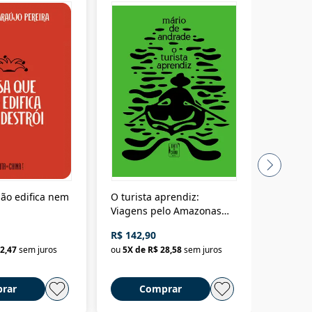
ão edifica nem
O turista aprendiz:
Coloniz
Viagens pelo Amazonas
totalita
até o Peru, pelo Madeira
crimino
R$ 142,90
R$ 69,9
até a Bolívia e por Marajó
2,47
sem juros
ou
5
X de
R$ 28,58
sem juros
ou
3
X d
até dizer chega
rar
Comprar
C