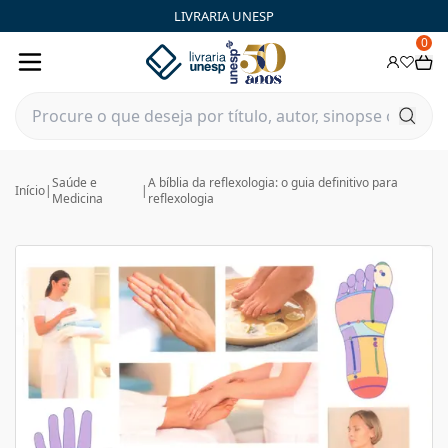
LIVRARIA UNESP
0
Saúde e
A bíblia da reflexologia: o guia definitivo para
Início
|
|
Medicina
reflexologia