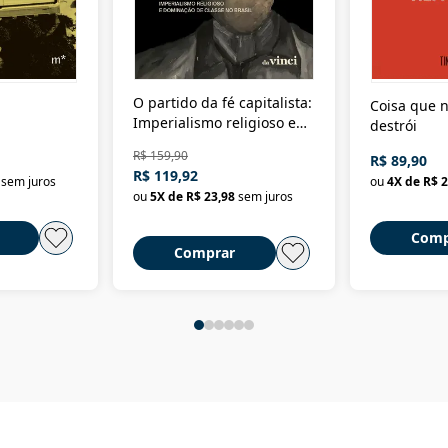
O partido da fé capitalista:
Coisa que n
Imperialismo religioso e
destrói
dominação de classe no
R$ 159,90
R$ 89,90
Brasil
R$ 119,92
sem juros
ou
4
X de
R$ 2
ou
5
X de
R$ 23,98
sem juros
Comp
Comprar