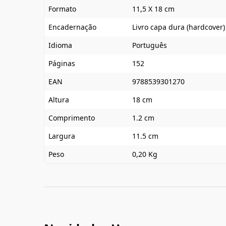
Formato
11,5 X 18 cm
Encadernação
Livro capa dura (hardcover)
Idioma
Português
Páginas
152
EAN
9788539301270
Altura
18 cm
Comprimento
1.2 cm
Largura
11.5 cm
Peso
0,20 Kg