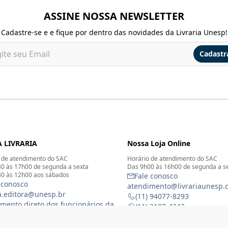
ASSINE NOSSA NEWSLETTER
Cadastre-se e e fique por dentro das novidades da Livraria Unesp!
Cadastr
 LIVRARIA
Nossa Loja Online
 de atendimento do SAC
Horário de atendimento do SAC
0 às 17h00 de segunda a sexta
Das 9h00 às 16h00 de segunda a s
0 às 12h00 aos sábados
Fale conosco
 conosco
atendimento@livrariaunesp.
ia.editora@unesp.br
(11) 94077-8293
mento direto dos funcionários da
(11) 3107-4343
ia - Para informações sobre o
Compras por telefone: 11 31
namento da Livraria física