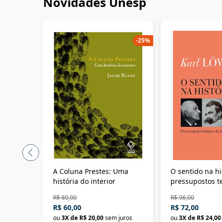
Novidades Unesp
-
25
%
A Coluna Prestes: Uma
O sentido na hi
história do interior
pressupostos t
da filosofia da 
R$ 80,00
R$ 96,00
R$ 60,00
R$ 72,00
ou
3
X de
R$ 20,00
sem juros
ou
3
X de
R$ 24,00