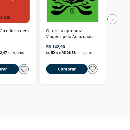
ão edifica nem
O turista aprendiz:
Coloniz
Viagens pelo Amazonas
totalita
até o Peru, pelo Madeira
crimino
R$ 142,90
R$ 69,9
até a Bolívia e por Marajó
2,47
sem juros
ou
5
X de
R$ 28,58
sem juros
ou
3
X d
até dizer chega
rar
Comprar
C