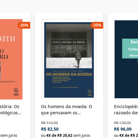
-
25
%
-
25
%
stória: Os
Os homens da moeda: O
Enciclopédi
eológicos
que pensavam os
razoado das
história
ministros da Fazenda da
artes e dos o
R$ 110,00
R$ 128,00
Nova República (1985-
Civilização 
R$ 82,50
R$ 96,00
2018)
sem juros
ou
4
X de
R$ 20,62
sem juros
ou
4
X de
R$ 2