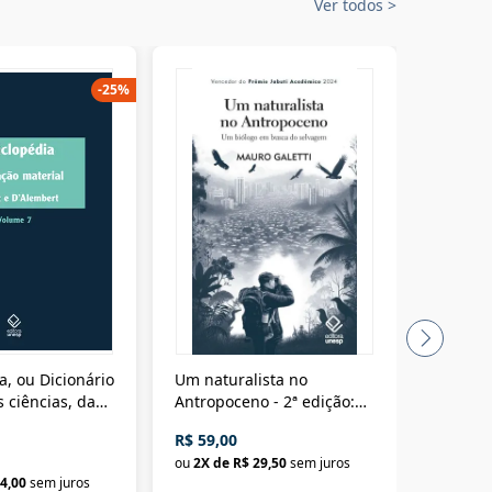
Ver todos
>
-
25
%
a, ou Dicionário
Um naturalista no
A vora
 ciências, das
Antropoceno - 2ª edição:
fícios - Vol. 7:
Um biólogo em busca do
R$ 59,00
R$ 58,0
material
selvagem
ou
2
X de
R$ 29,50
sem juros
ou
2
X d
4,00
sem juros