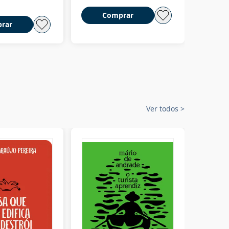
Comprar
C
rar
Ver todos
>