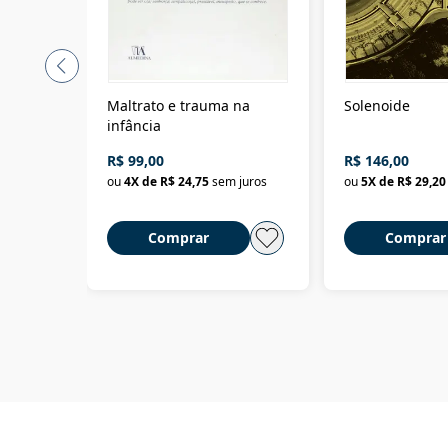
Maltrato e trauma na
Solenoide
infância
R$ 99,00
R$ 146,00
ou
4
X de
R$ 24,75
sem juros
ou
5
X de
R$ 29,20
Comprar
Comprar