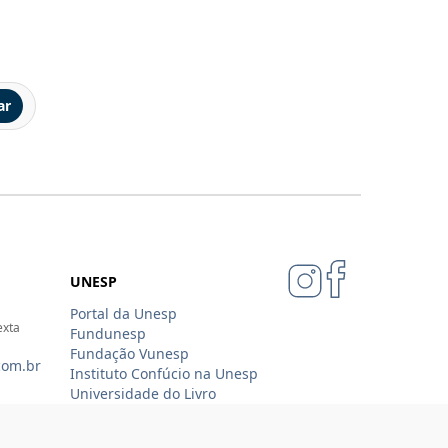
ar
UNESP
Portal da Unesp
exta
Fundunesp
Fundação Vunesp
com.br
Instituto Confúcio na Unesp
Universidade do Livro
Jornal da Unesp
07-4343
Loja Oficial Sempre Unesp