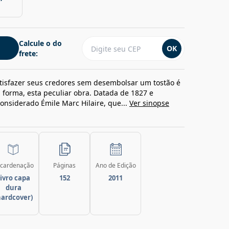
Calcule o do
OK
frete:
atisfazer seus credores sem desembolsar um tostão é
a forma, esta peculiar obra. Datada de 1827 e
considerado Émile Marc Hilaire, que...
Ver sinopse
cardenação
Páginas
Ano de Edição
ivro capa
152
2011
dura
hardcover)