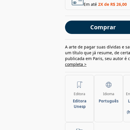
Em até
2
X de
R$ 26,00
Comprar
A arte de pagar suas dívidas e s
um título que já resume, de cert
publicada em Paris, seu autor é 
completa >
Editora
Idioma
En
Editora
Português
L
Unesp
(