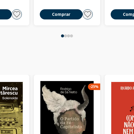
Comprar
Comp
-
25
%