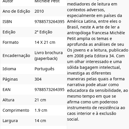
Autor
Michèle Petit
mediadores de leitura em
contextos adversos,
Ano de Edição
2010
especialmente em países da
América Latina, entre eles o
ISBN
9788573264395
Brasil, neste A arte de ler a
Edição
2ª Edição
antropóloga francesa Michèle
Petit amplia os temas e
Formato
14 X 21 cm
aprofunda as análises de seu
Os jovens e a leitura, publicado
Livro brochura
Encadernação
em 2008 pela Editora 34. Com
(paperback)
um olhar interessado e uma
sólida bagagem intelectual,
Idioma
Português
investiga as diferentes
maneiras pelas quais a forma
Páginas
304
narrativa pode atuar como
EAN
9788573264395
educadora da sensibilidade, ao
mesmo tempo em que se
Altura
21 cm
afirma como um poderoso
instrumento de resistência ao
Comprimento
1.9 cm
caos interior e à exclusão
social.
Largura
14 cm