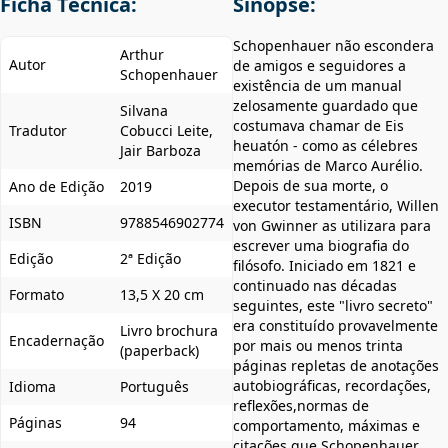
Ficha Técnica:
Sinopse:
Schopenhauer não escondera
Arthur
Autor
de amigos e seguidores a
Schopenhauer
existência de um manual
zelosamente guardado que
Silvana
costumava chamar de Eis
Tradutor
Cobucci Leite,
heuatón - como as célebres
Jair Barboza
memórias de Marco Aurélio.
Depois de sua morte, o
Ano de Edição
2019
executor testamentário, Willen
ISBN
9788546902774
von Gwinner as utilizara para
escrever uma biografia do
Edição
2ª Edição
filósofo. Iniciado em 1821 e
continuado nas décadas
Formato
13,5 X 20 cm
seguintes, este "livro secreto"
era constituído provavelmente
Livro brochura
Encadernação
por mais ou menos trinta
(paperback)
páginas repletas de anotações
autobiográficas, recordações,
Idioma
Português
reflexões,normas de
Páginas
94
comportamento, máximas e
citações que Schopenhauer