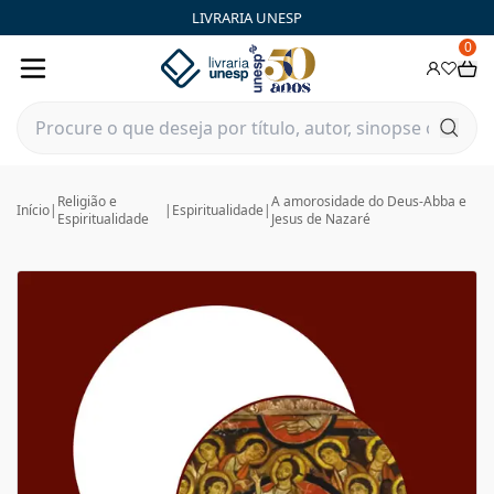
LIVRARIA UNESP
0
Religião e
A amorosidade do Deus-Abba e
Início
|
|
Espiritualidade
|
Espiritualidade
Jesus de Nazaré