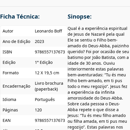
Ficha Técnica:
Sinopse:
Qual é a experiência espiritual
Autor
Leonardo Boff
de Jesus de Nazaré pela qual
Ele se sentiu o Filho bem-
Ano de Edição
2023
amado do Deus-Abba, paizinho
querido? Foi por ocasião de seu
ISBN
9786557137673
batismo por João Batista, com a
Edição
1ª Edição
idade de 30 anos. Ouviu
interiormente estas palavras
Formato
12 X 19,5 cm
bem-aventuradas: “Tu és meu
Filho bem-amado, em ti pus
Livro brochura
Encadernação
todo o meu regozijo”. Jesus fez
(paperback)
a experiência da infinita
amorosidade do Deus-Abba.
Idioma
Português
Sobre cada pessoa o Deus-
Abba repete o que disse a
Páginas
120
Jesus: “Tu és meu filho amado
EAN
9786557137673
ou filha amada, em ti pus meu
regozijo”. Estas palavras nos