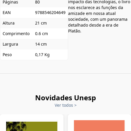
impacto das tecnologias, o livro
Páginas
80
nos esclarece as funções da
EAN
9788546204649
amizade em nossa atual
sociedade, com um panorama
Altura
21 cm
detalhado desde a era de
Platão.
Comprimento
0.6 cm
Largura
14 cm
Peso
0,17 Kg
Novidades Unesp
Ver todos
>