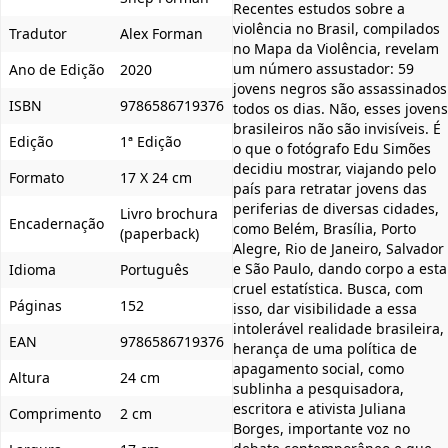
Recentes estudos sobre a
violência no Brasil, compilados
Tradutor
Alex Forman
no Mapa da Violência, revelam
um número assustador: 59
Ano de Edição
2020
jovens negros são assassinados
ISBN
9786586719376
todos os dias. Não, esses jovens
brasileiros não são invisíveis. É
Edição
1ª Edição
o que o fotógrafo Edu Simões
decidiu mostrar, viajando pelo
Formato
17 X 24 cm
país para retratar jovens das
periferias de diversas cidades,
Livro brochura
Encadernação
como Belém, Brasília, Porto
(paperback)
Alegre, Rio de Janeiro, Salvador
e São Paulo, dando corpo a esta
Idioma
Português
cruel estatística. Busca, com
Páginas
152
isso, dar visibilidade a essa
intolerável realidade brasileira,
EAN
9786586719376
herança de uma política de
apagamento social, como
Altura
24 cm
sublinha a pesquisadora,
escritora e ativista Juliana
Comprimento
2 cm
Borges, importante voz no