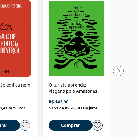
ão edifica nem
O turista aprendiz:
Coloniz
Viagens pelo Amazonas
totalita
até o Peru, pelo Madeira
crimino
R$ 142,90
R$ 69,9
até a Bolívia e por Marajó
2,47
sem juros
ou
5
X de
R$ 28,58
sem juros
ou
3
X d
até dizer chega
rar
Comprar
C