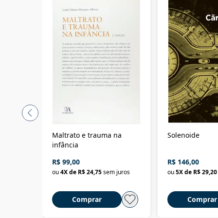
Maltrato e trauma na
Solenoide
infância
R$ 99,00
R$ 146,00
ou
4
X de
R$ 24,75
sem juros
ou
5
X de
R$ 29,20
Comprar
Comprar