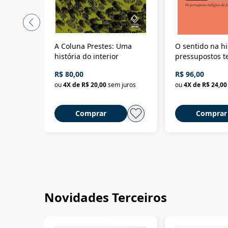
A Coluna Prestes: Uma
O sentido na hi
história do interior
pressupostos t
da filosofia da 
R$ 80,00
R$ 96,00
ou
4
X de
R$ 20,00
sem juros
ou
4
X de
R$ 24,00
Comprar
Comprar
Novidades Terceiros