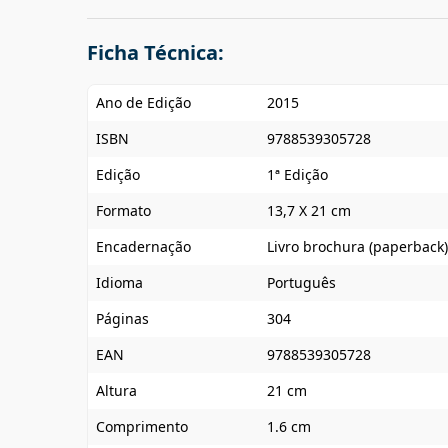
Ficha Técnica:
Ano de Edição
2015
ISBN
9788539305728
Edição
1ª Edição
Formato
13,7 X 21 cm
Encadernação
Livro brochura (paperback)
Idioma
Português
Páginas
304
EAN
9788539305728
Altura
21 cm
Comprimento
1.6 cm