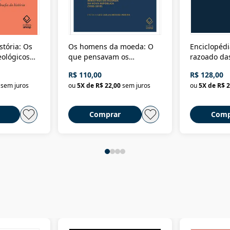
stória: Os
Os homens da moeda: O
Enciclopédi
eológicos
que pensavam os
razoado das
história
ministros da Fazenda da
artes e dos o
R$ 110,00
R$ 128,00
Nova República (1985-
Civilização 
sem juros
ou
5
X de
R$ 22,00
sem juros
ou
5
X de
R$ 2
2018)
Comprar
Comp