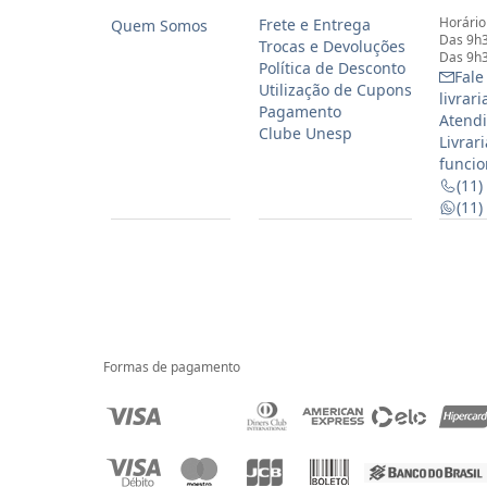
Horário
Frete e Entrega
Quem Somos
Das 9h3
Trocas e Devoluções
Das 9h3
Política de Desconto
Fale
Utilização de Cupons
livrar
Pagamento
Atendi
Clube Unesp
Livrar
funcio
(11)
(11
Formas de pagamento