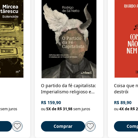
O partido da fé capitalista:
Coisa que n
Imperialismo religioso e
destrói
dominação de classe no
R$ 159,90
R$ 89,90
Brasil
sem juros
ou
5
X de
R$ 31,98
sem juros
ou
4
X de
R$ 2
Comprar
Comp