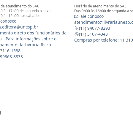
 de atendimento do SAC
Horário de atendimento do SAC
0 às 17h00 de segunda a sexta
Das 9h00 às 16h00 de segunda a s
0 às 12h00 aos sábados
Fale conosco
 conosco
atendimento@livrariaunesp.
ia.editora@unesp.br
(11) 94077-8293
mento direto dos funcionários da
(11) 3107-4343
ia - Para informações sobre o
Compras por telefone: 11 31
namento da Livraria física
 3116-1588
) 99368-8833