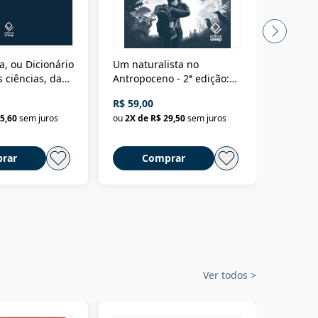
a, ou Dicionário
Um naturalista no
A vora
 ciências, das
Antropoceno - 2ª edição:
fícios - Vol. 7:
Um biólogo em busca do
R$ 59,00
R$ 58,0
material
selvagem
5,60
sem juros
ou
2
X de
R$ 29,50
sem juros
ou
2
X d
rar
Comprar
C
Ver todos
>