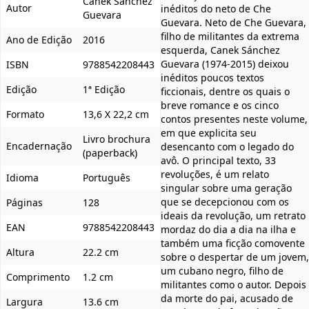
Canek Sanchez
Autor
inéditos do neto de Che
Guevara
Guevara. Neto de Che Guevara,
filho de militantes da extrema
Ano de Edição
2016
esquerda, Canek Sánchez
Guevara (1974-2015) deixou
ISBN
9788542208443
inéditos poucos textos
Edição
1ª Edição
ficcionais, dentre os quais o
breve romance e os cinco
Formato
13,6 X 22,2 cm
contos presentes neste volume,
em que explicita seu
Livro brochura
Encadernação
desencanto com o legado do
(paperback)
avô. O principal texto, 33
revoluções, é um relato
Idioma
Português
singular sobre uma geração
que se decepcionou com os
Páginas
128
ideais da revolução, um retrato
EAN
9788542208443
mordaz do dia a dia na ilha e
também uma ficção comovente
Altura
22.2 cm
sobre o despertar de um jovem,
um cubano negro, filho de
Comprimento
1.2 cm
militantes como o autor. Depois
da morte do pai, acusado de
Largura
13.6 cm