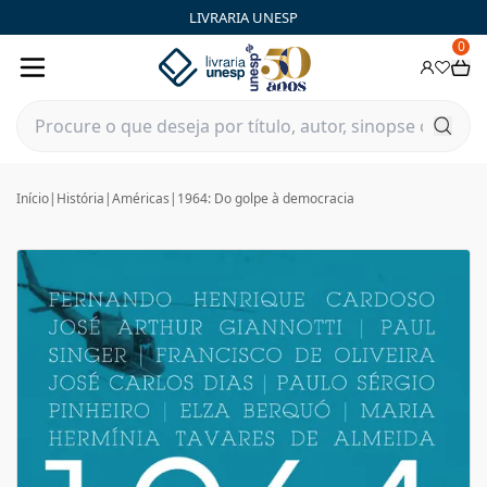
LIVRARIA UNESP
0
Início
|
História
|
Américas
|
1964: Do golpe à democracia