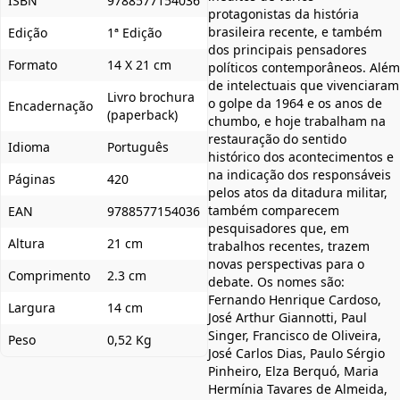
ISBN
9788577154036
protagonistas da história
brasileira recente, e também
Edição
1ª Edição
dos principais pensadores
Formato
14 X 21 cm
políticos contemporâneos. Além
de intelectuais que vivenciaram
Livro brochura
o golpe da 1964 e os anos de
Encadernação
(paperback)
chumbo, e hoje trabalham na
restauração do sentido
Idioma
Português
histórico dos acontecimentos e
na indicação dos responsáveis
Páginas
420
pelos atos da ditadura militar,
também comparecem
EAN
9788577154036
pesquisadores que, em
Altura
21 cm
trabalhos recentes, trazem
novas perspectivas para o
Comprimento
2.3 cm
debate. Os nomes são:
Fernando Henrique Cardoso,
Largura
14 cm
José Arthur Giannotti, Paul
Singer, Francisco de Oliveira,
Peso
0,52 Kg
José Carlos Dias, Paulo Sérgio
Pinheiro, Elza Berquó, Maria
Hermínia Tavares de Almeida,