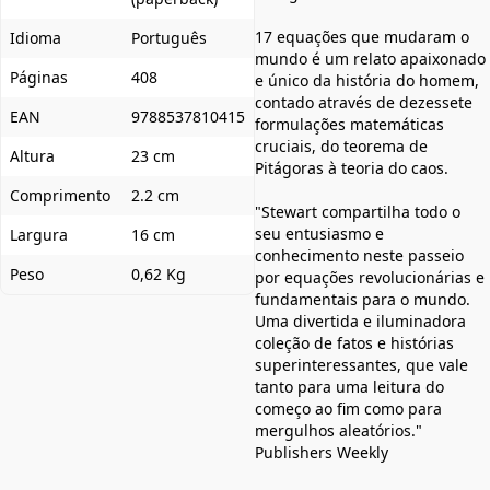
17 equações que mudaram o
Idioma
Português
mundo é um relato apaixonado
Páginas
408
e único da história do homem,
contado através de dezessete
EAN
9788537810415
formulações matemáticas
cruciais, do teorema de
Altura
23 cm
Pitágoras à teoria do caos.
Comprimento
2.2 cm
"Stewart compartilha todo o
seu entusiasmo e
Largura
16 cm
conhecimento neste passeio
Peso
0,62 Kg
por equações revolucionárias e
fundamentais para o mundo.
Uma divertida e iluminadora
coleção de fatos e histórias
superinteressantes, que vale
tanto para uma leitura do
começo ao fim como para
mergulhos aleatórios."
Publishers Weekly