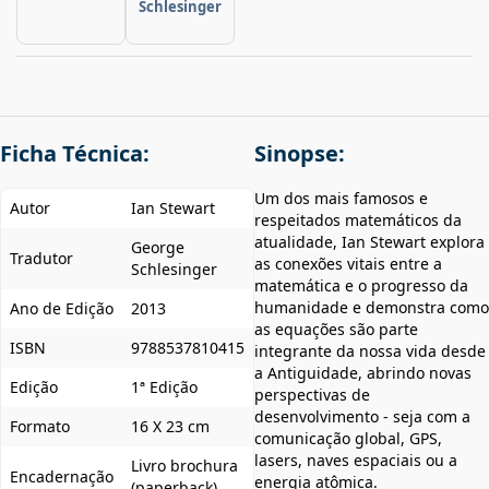
Schlesinger
Ficha Técnica:
Sinopse:
Um dos mais famosos e
Autor
Ian Stewart
respeitados matemáticos da
atualidade, Ian Stewart explora
George
Tradutor
as conexões vitais entre a
Schlesinger
matemática e o progresso da
humanidade e demonstra como
Ano de Edição
2013
as equações são parte
ISBN
9788537810415
integrante da nossa vida desde
a Antiguidade, abrindo novas
Edição
1ª Edição
perspectivas de
desenvolvimento - seja com a
Formato
16 X 23 cm
comunicação global, GPS,
lasers, naves espaciais ou a
Livro brochura
Encadernação
energia atômica.
(paperback)