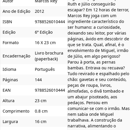
Autor
Marcos Rey
Ruth e Júlio conseguirão
escapar? Em 12 horas de terror,
Ano de Edição
2012
Marcos Rey joga com um
ingrediente característico do
ISBN
9788526010444
ser humano: a curiosidade,
Edição
6ª Edição
deixando seu leitor, por várias
páginas, ávido em descobrir de
Formato
16 X 23 cm
que se trata. Qual, afinal, é o
envolvimento de Miguel, irmão
Livro brochura
Encadernação
de Júlio, em algo perigoso?
(paperback)
Parou à porta, as pernas
bambas. Entrava ou recuava?
Idioma
Português
Tudo revirado e espalhado pelo
chão: gavetas e seu conteúdo,
Páginas
144
peças de roupa, livros,
EAN
9788526010444
almofadas, o divã tombado e
um abajur pisoteado, aos
Altura
23 cm
pedaços. Pensou em
comunicar-se com o irmão. Mas
Comprimento
0.8 cm
nem sabia onde Miguel
trabalhava. A construção da
Largura
16 cm
narrativa, alimentando o