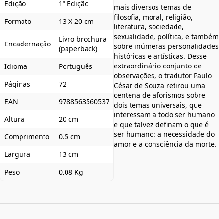
Edição
1ª Edição
mais diversos temas de
filosofia, moral, religião,
Formato
13 X 20 cm
literatura, sociedade,
sexualidade, política, e também
Livro brochura
Encadernação
sobre inúmeras personalidades
(paperback)
históricas e artísticas. Desse
extraordinário conjunto de
Idioma
Português
observações, o tradutor Paulo
Páginas
72
César de Souza retirou uma
centena de aforismos sobre
EAN
9788563560537
dois temas universais, que
interessam a todo ser humano
Altura
20 cm
e que talvez definam o que é
ser humano: a necessidade do
Comprimento
0.5 cm
amor e a consciência da morte.
Largura
13 cm
Peso
0,08 Kg