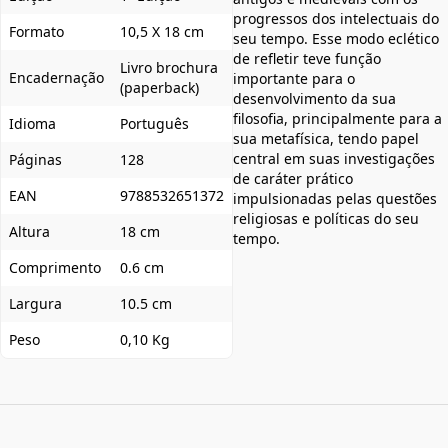
progressos dos intelectuais do
Formato
10,5 X 18 cm
seu tempo. Esse modo eclético
de refletir teve função
Livro brochura
Encadernação
importante para o
(paperback)
desenvolvimento da sua
filosofia, principalmente para a
Idioma
Português
sua metafísica, tendo papel
central em suas investigações
Páginas
128
de caráter prático
EAN
9788532651372
impulsionadas pelas questões
religiosas e políticas do seu
Altura
18 cm
tempo.
Comprimento
0.6 cm
Largura
10.5 cm
Peso
0,10 Kg