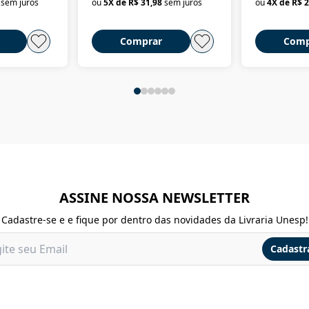
sem juros
ou
5
X de
R$ 31,98
sem juros
ou
4
X de
R$ 2
Comprar
Comp
ASSINE NOSSA NEWSLETTER
Cadastre-se e e fique por dentro das novidades da Livraria Unesp!
Cadastr