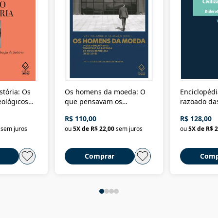
stória: Os
Os homens da moeda: O
Enciclopédi
eológicos
que pensavam os
razoado das
história
ministros da Fazenda da
artes e dos o
R$ 110,00
R$ 128,00
Nova República (1985-
Civilização 
sem juros
ou
5
X de
R$ 22,00
sem juros
ou
5
X de
R$ 2
2018)
Comprar
Comp