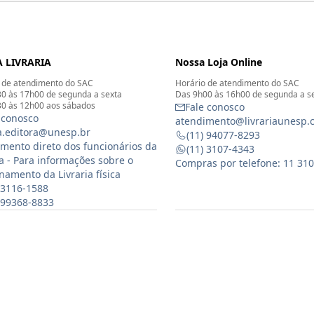
 LIVRARIA
Nossa Loja Online
 de atendimento do SAC
Horário de atendimento do SAC
0 às 17h00 de segunda a sexta
Das 9h00 às 16h00 de segunda a s
0 às 12h00 aos sábados
Fale conosco
 conosco
atendimento@livrariaunesp.
ia.editora@unesp.br
(11) 94077-8293
mento direto dos funcionários da
(11) 3107-4343
ia - Para informações sobre o
Compras por telefone: 11 31
namento da Livraria física
 3116-1588
) 99368-8833