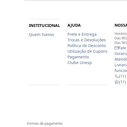
AJUDA
NOSSA
INSTITUCIONAL
Horário
Frete e Entrega
Quem Somos
Das 9h3
Trocas e Devoluções
Das 9h3
Política de Desconto
Fale
Utilização de Cupons
livrar
Pagamento
Atendi
Clube Unesp
Livrar
funcio
(11)
(11
Formas de pagamento