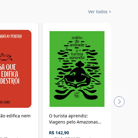
Ver todos
>
ão edifica nem
O turista aprendiz:
Coloniz
Viagens pelo Amazonas
totalita
até o Peru, pelo Madeira
crimino
R$ 142,90
R$ 69,9
até a Bolívia e por Marajó