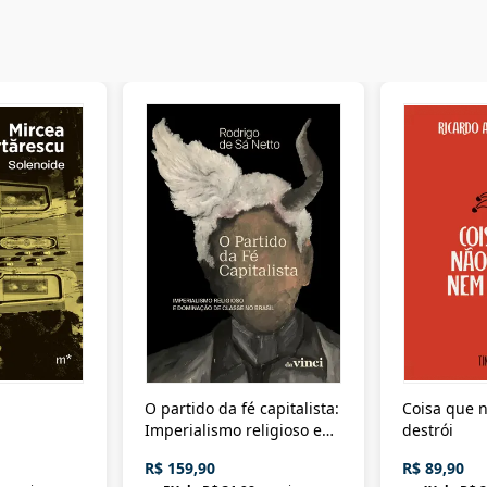
O partido da fé capitalista:
Coisa que n
Imperialismo religioso e
destrói
dominação de classe no
R$ 159,90
R$ 89,90
Brasil