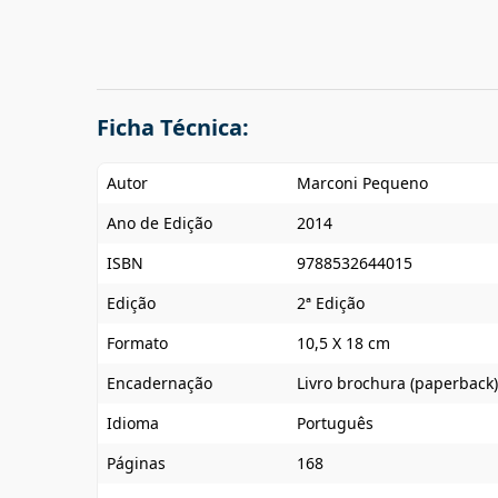
Ficha Técnica:
Autor
Marconi Pequeno
Ano de Edição
2014
ISBN
9788532644015
Edição
2ª Edição
Formato
10,5 X 18 cm
Encadernação
Livro brochura (paperback)
Idioma
Português
Páginas
168