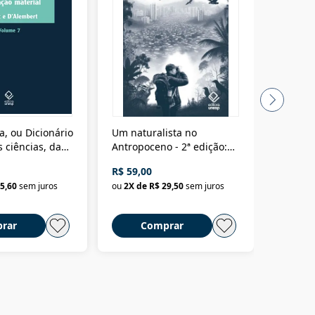
a, ou Dicionário
Um naturalista no
A vora
 ciências, das
Antropoceno - 2ª edição:
fícios - Vol. 7:
Um biólogo em busca do
R$ 59,00
R$ 58,0
material
selvagem
5,60
sem juros
ou
2
X de
R$ 29,50
sem juros
ou
2
X d
rar
Comprar
C