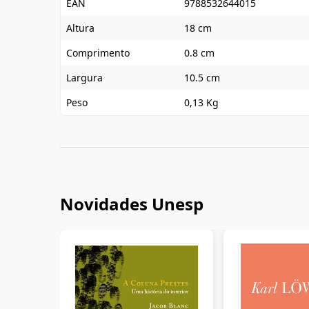
EAN
9788532644015
Altura
18 cm
Comprimento
0.8 cm
Largura
10.5 cm
Peso
0,13 Kg
Novidades Unesp