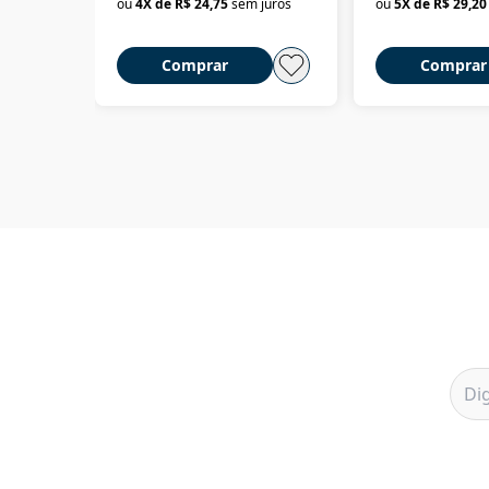
ou
4
X de
R$ 24,75
sem juros
ou
5
X de
R$ 29,20
Comprar
Comprar