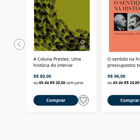
A Coluna Prestes: Uma
O sentido na hi
história do interior
pressupostos t
da filosofia da 
R$ 80,00
R$ 96,00
ou
4
X de
R$ 20,00
sem juros
ou
4
X de
R$ 24,00
Comprar
Comprar