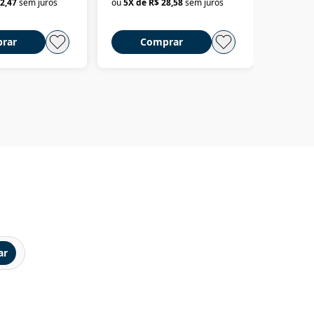
2,47
sem juros
ou
5
X de
R$ 28,58
sem juros
ou
3
X d
até dizer chega
rar
Comprar
C
ar